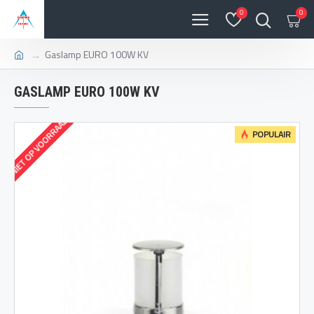
0
0
Gaslamp EURO 100W KV
GASLAMP EURO 100W KV
NIET OP VOORRAAD
POPULAIR