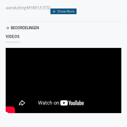
aansluiting M16X1,5 (CG),
CE-gekeurd , handig onderweg, op de camping en in de tuin.
BEOORDELINGEN
EAN: 8020189003410
VIDEOS