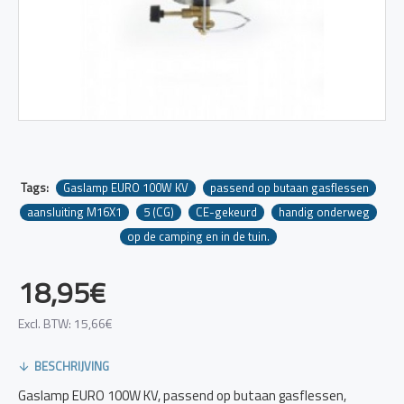
Tags:
Gaslamp EURO 100W KV
passend op butaan gasflessen
aansluiting M16X1
5 (CG)
CE-gekeurd
handig onderweg
op de camping en in de tuin.
18,95€
Excl. BTW: 15,66€
BESCHRIJVING
Gaslamp EURO 100W KV, passend op butaan gasflessen,