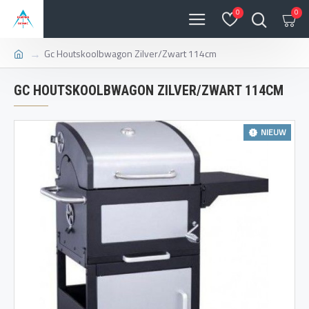
0
0
Gc Houtskoolbwagon Zilver/Zwart 114cm
GC HOUTSKOOLBWAGON ZILVER/ZWART 114CM
NIEUW