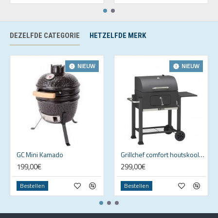
DEZELFDE CATEGORIE
HETZELFDE MERK
NIEUW
NIEUW
GC Mini Kamado
Grillchef comfort houtskool bbq 108x112x68cm
199,00€
299,00€
Bestellen
Bestellen