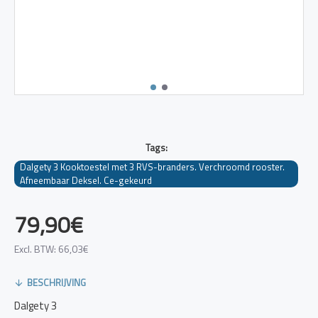
Tags:
Dalgety 3 Kooktoestel met 3 RVS-branders. Verchroomd rooster.
Afneembaar Deksel. Ce-gekeurd
79,90€
Excl. BTW: 66,03€
BESCHRIJVING
Dalgety 3