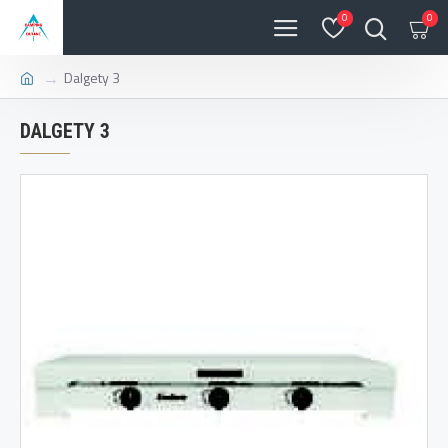
0
0
Dalgety 3
DALGETY 3