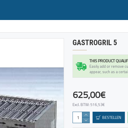
GASTROGRIL 5
THIS PRODUCT QUALIF
Easily add or remove cu
appear, such as a certai
625,00€
Excl. BTW: 516,53€
BESTELLEN