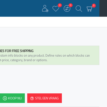
0
0
0
IES FOR FREE SHIPPING
stom info blocks on any product. Define rules on which blocks can
n price, category, brand or options.
KOOP NU
STEL EEN VRAAG