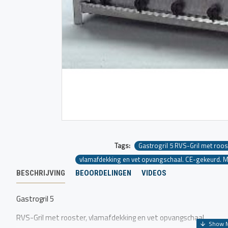
Tags:
Gastrogril 5 RVS-Gril met roos
vlamafdekking en vet opvangschaal. CE-gekeurd. 
BESCHRIJVING
BEOORDELINGEN
VIDEOS
Gastrogril 5
RVS-Gril met rooster, vlamafdekking en vet opvangschaal.