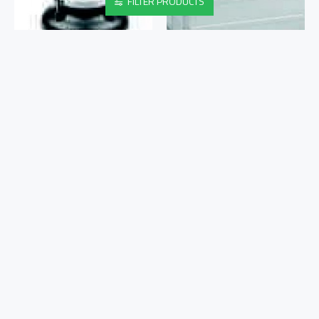
FILTER PRODUCTS
TREKKING SET
VANCOUVER L
29,90€
249,00€
Koop nu
Koop nu
VANCOUVER M
VANCOUVER S