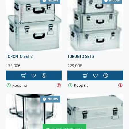
NIEUW
NIEUW
TORONTO SET 2
TORONTO SET 3
179,00€
229,00€
Koop nu
Koop nu
NIEUW